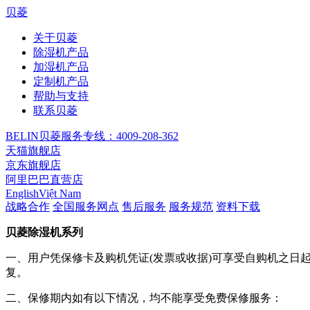
贝菱
关于贝菱
除湿机产品
加湿机产品
定制机产品
帮助与支持
联系贝菱
BELIN贝菱服务专线：4009-208-362
天猫旗舰店
京东旗舰店
阿里巴巴直营店
English
Việt Nam
战略合作
全国服务网点
售后服务
服务规范
资料下载
贝菱除湿机系列
一、用户凭保修卡及购机凭证(发票或收据)可享受自购机之
复。
二、保修期内如有以下情况，均不能享受免费保修服务：